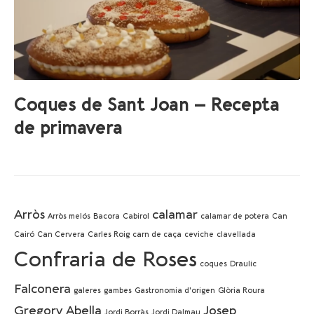
Coques de Sant Joan – Recepta
de primavera
Arròs
calamar
Arròs melós
Bacora
Cabirol
calamar de potera
Can
Cairó
Can Cervera
Carles Roig
carn de caça
ceviche
clavellada
Confraria de Roses
coques
Draulic
Falconera
galeres
gambes
Gastronomia d'origen
Glòria Roura
Gregory Abella
Josep
Jordi Borràs
Jordi Dalmau