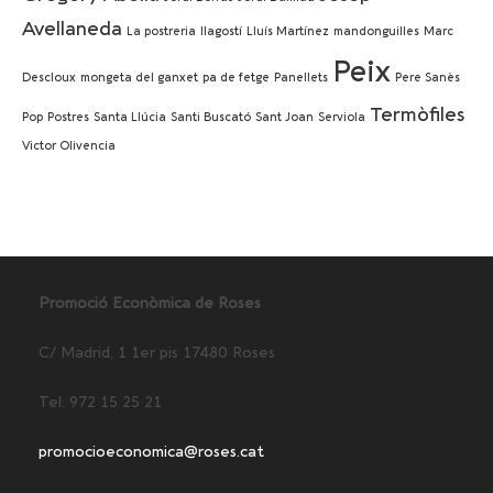
Avellaneda
La postreria
llagostí
Lluís Martínez
mandonguilles
Marc
Peix
Descloux
mongeta del ganxet
pa de fetge
Panellets
Pere Sanès
Termòfiles
Pop
Postres
Santa Llúcia
Santi Buscató
Sant Joan
Serviola
Victor Olivencia
Promoció Econòmica de Roses
C/ Madrid, 1 1er pis 17480 Roses
Tel: 972 15 25 21
promocioeconomica@roses.cat