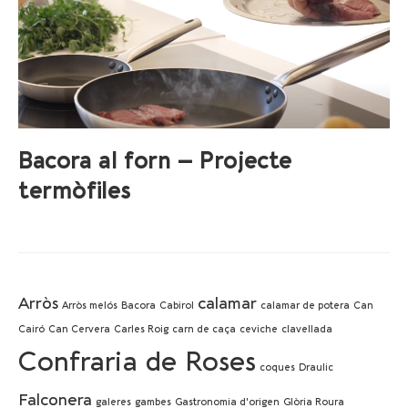
Bacora al forn – Projecte
termòfiles
Arròs
calamar
Arròs melós
Bacora
Cabirol
calamar de potera
Can
Cairó
Can Cervera
Carles Roig
carn de caça
ceviche
clavellada
Confraria de Roses
coques
Draulic
Falconera
galeres
gambes
Gastronomia d'origen
Glòria Roura