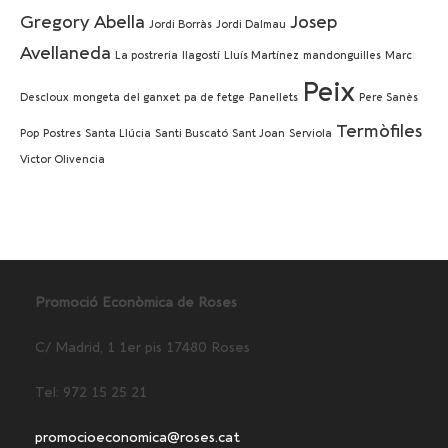
Gregory Abella
Josep
Jordi Borràs
Jordi Dalmau
Avellaneda
La postreria
llagostí
Lluís Martínez
mandonguilles
Marc
Peix
Descloux
mongeta del ganxet
pa de fetge
Panellets
Pere Sanès
Termòfiles
Pop
Postres
Santa Llúcia
Santi Buscató
Sant Joan
Serviola
Victor Olivencia
Promoció Econòmica de Roses
C/ Madrid, 1 1er pis 17480 Roses
Tel: 972 15 25 21
promocioeconomica@roses.cat