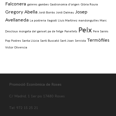
Falconera
galeres
gambes
Gastronomia d'origen
Glòria Roura
Gregory Abella
Josep
Jordi Borràs
Jordi Dalmau
Avellaneda
La postreria
llagostí
Lluís Martínez
mandonguilles
Marc
Peix
Descloux
mongeta del ganxet
pa de fetge
Panellets
Pere Sanès
Termòfiles
Pop
Postres
Santa Llúcia
Santi Buscató
Sant Joan
Serviola
Victor Olivencia
Promoció Econòmica de Roses
C/ Madrid, 1 1er pis 17480 Roses
Tel: 972 15 25 21