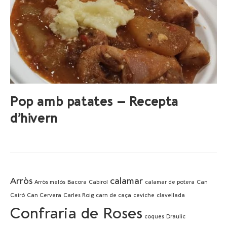
Pop amb patates – Recepta
d’hivern
Arròs
calamar
Arròs melós
Bacora
Cabirol
calamar de potera
Can
Cairó
Can Cervera
Carles Roig
carn de caça
ceviche
clavellada
Confraria de Roses
coques
Draulic