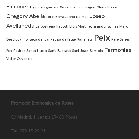
Falconera
galeres
gambes
Gastronomia d'origen
Glòria Roura
Gregory Abella
Josep
Jordi Borràs
Jordi Dalmau
Avellaneda
La postreria
llagostí
Lluís Martínez
mandonguilles
Marc
Peix
Descloux
mongeta del ganxet
pa de fetge
Panellets
Pere Sanès
Termòfiles
Pop
Postres
Santa Llúcia
Santi Buscató
Sant Joan
Serviola
Victor Olivencia
Promoció Econòmica de Roses
C/ Madrid, 1 1er pis 17480 Roses
Tel: 972 15 25 21