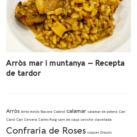
Arròs mar i muntanya – Recepta
de tardor
Arròs
calamar
Arròs melós
Bacora
Cabirol
calamar de potera
Can
Cairó
Can Cervera
Carles Roig
carn de caça
ceviche
clavellada
Confraria de Roses
coques
Draulic