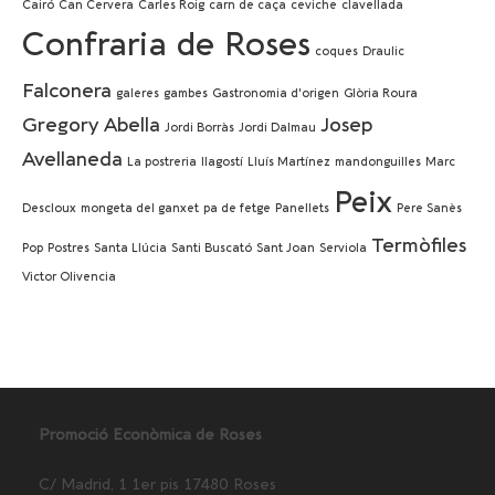
Cairó
Can Cervera
Carles Roig
carn de caça
ceviche
clavellada
Confraria de Roses
coques
Draulic
Falconera
galeres
gambes
Gastronomia d'origen
Glòria Roura
Gregory Abella
Josep
Jordi Borràs
Jordi Dalmau
Avellaneda
La postreria
llagostí
Lluís Martínez
mandonguilles
Marc
Peix
Descloux
mongeta del ganxet
pa de fetge
Panellets
Pere Sanès
Termòfiles
Pop
Postres
Santa Llúcia
Santi Buscató
Sant Joan
Serviola
Victor Olivencia
Promoció Econòmica de Roses
C/ Madrid, 1 1er pis 17480 Roses